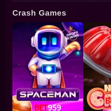
Crash Games