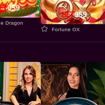
ne Dragon
Fortune OX