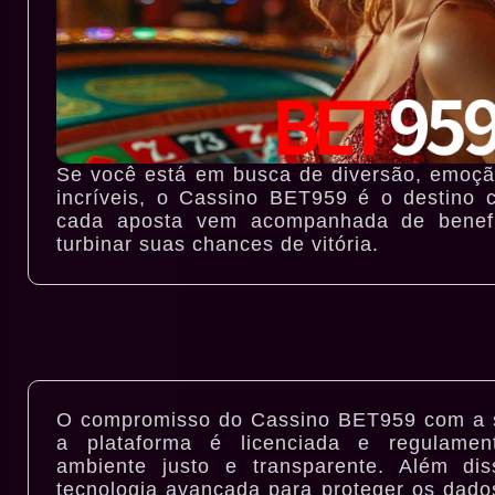
Se você está em busca de diversão, emoçã
incríveis, o Cassino BET959 é o destino c
cada aposta vem acompanhada de benefíc
turbinar suas chances de vitória.
O compromisso do Cassino BET959 com a s
a plataforma é licenciada e regulamen
ambiente justo e transparente. Além diss
tecnologia avançada para proteger os dado