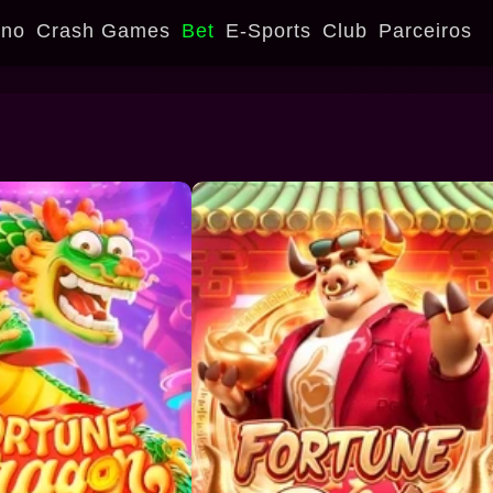
ino
Crash Games
Bet
E-Sports
Club
Parceiros