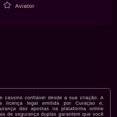
Aviator
 cassino confiável desde a sua criação. A
 licença legal emitida por Curaçao e,
gurança das apostas na plataforma online
tias de segurança duplas garantem que você