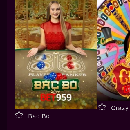
Crazy
Bac Bo