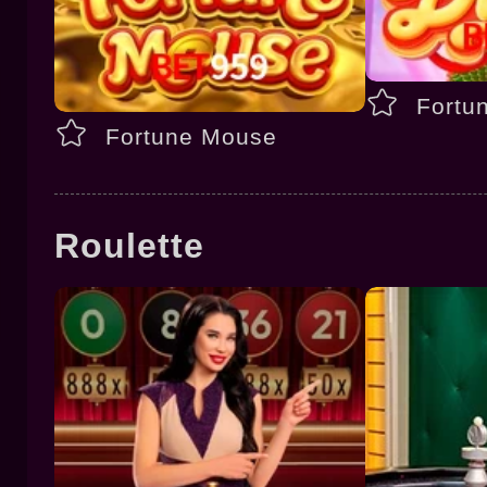
Fortu
Fortune Mouse
Roulette