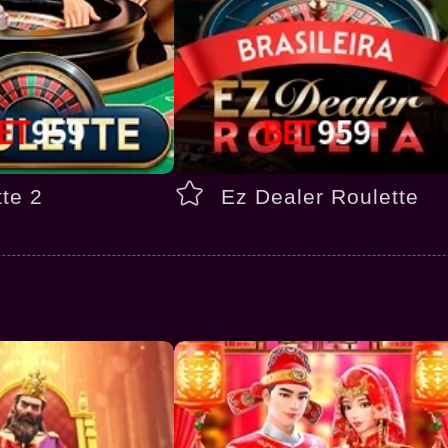
te 2
Ez Dealer Roulette