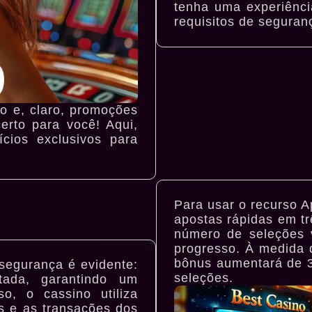
tenha uma experiênci
requisitos de seguran
o e, claro, promoções
erto para você! Aqui,
ios exclusivos para
Para usar o recurso 
apostas rápidas em t
número de seleções 
progresso. À medida 
bônus aumentará de 
egurança é evidente:
seleções.
tada, garantindo um
o, o cassino utiliza
s e as transações dos