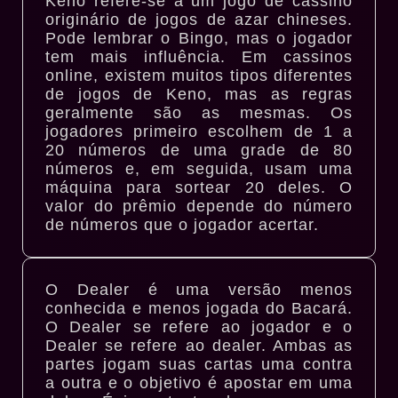
Keno refere-se a um jogo de cassino
originário de jogos de azar chineses.
Pode lembrar o Bingo, mas o jogador
tem mais influência. Em cassinos
online, existem muitos tipos diferentes
de jogos de Keno, mas as regras
geralmente são as mesmas. Os
jogadores primeiro escolhem de 1 a
20 números de uma grade de 80
números e, em seguida, usam uma
máquina para sortear 20 deles. O
valor do prêmio depende do número
de números que o jogador acertar.
O Dealer é uma versão menos
conhecida e menos jogada do Bacará.
O Dealer se refere ao jogador e o
Dealer se refere ao dealer. Ambas as
partes jogam suas cartas uma contra
a outra e o objetivo é apostar em uma