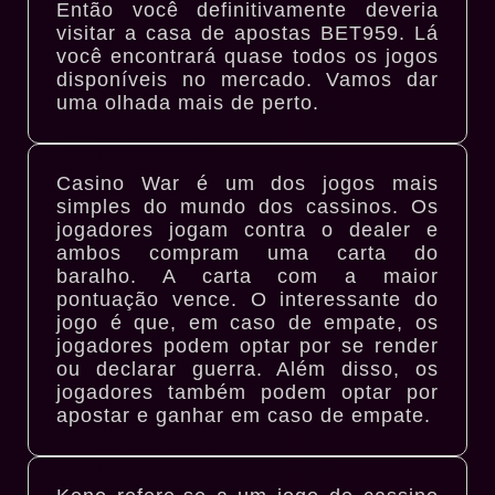
Então você definitivamente deveria
visitar a casa de apostas BET959. Lá
você encontrará quase todos os jogos
disponíveis no mercado. Vamos dar
uma olhada mais de perto.
Casino War é um dos jogos mais
simples do mundo dos cassinos. Os
jogadores jogam contra o dealer e
ambos compram uma carta do
baralho. A carta com a maior
pontuação vence. O interessante do
jogo é que, em caso de empate, os
jogadores podem optar por se render
ou declarar guerra. Além disso, os
jogadores também podem optar por
apostar e ganhar em caso de empate.