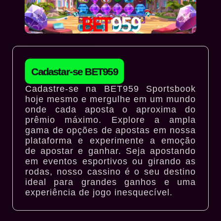
Сadastar-se BET959
Cadastre-se na BET959 Sportsbook
hoje mesmo e mergulhe em um mundo
onde cada aposta o aproxima do
prêmio máximo. Explore a ampla
gama de opções de apostas em nossa
plataforma e experimente a emoção
de apostar e ganhar. Seja apostando
em eventos esportivos ou girando as
rodas, nosso cassino é o seu destino
ideal para grandes ganhos e uma
experiência de jogo inesquecível.