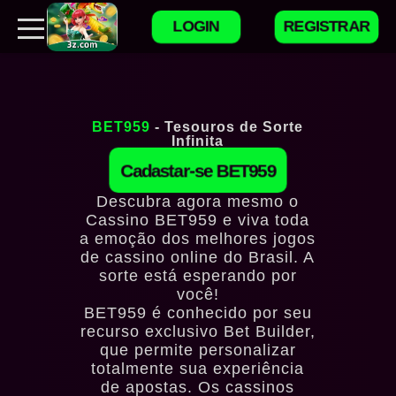
LOGIN
REGISTRAR
BET959
- Tesouros de Sorte
Infinita
Сadastar-se BET959
Descubra agora mesmo o
Cassino BET959 e viva toda
a emoção dos melhores jogos
de cassino online do Brasil. A
sorte está esperando por
você!
BET959
é conhecido por seu
recurso exclusivo Bet Builder,
que permite personalizar
totalmente sua experiência
de apostas. Os cassinos