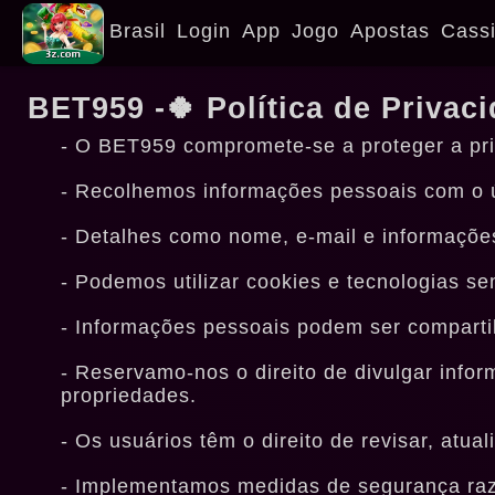
Brasil
Login
App
Jogo
Apostas
Cass
BET959 -🍀 Política de Privac
O BET959 compromete-se a proteger a priv
Recolhemos informações pessoais com o ún
Detalhes como nome, e-mail e informações
Podemos utilizar cookies e tecnologias se
Informações pessoais podem ser compartil
Reservamo-nos o direito de divulgar infor
propriedades.
Os usuários têm o direito de revisar, atu
Implementamos medidas de segurança razoá