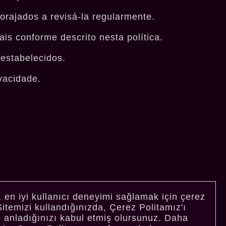
orajados a revisá-la regularmente.
is conforme descrito nesta política.
estabelecidos.
vacidade.
 en iyi kullanıcı deneyimi sağlamak için çerez
 Sitemizi kullandığınızda, Çerez Politamız'ı
 anladığınızı kabul etmiş olursunuz. Daha