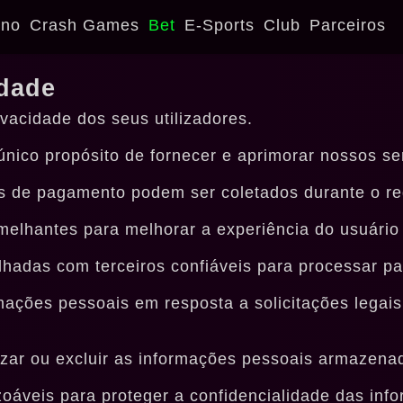
ino
Crash Games
Bet
E-Sports
Club
Parceiros
idade
acidade dos seus utilizadores.
ico propósito de fornecer e aprimorar nossos se
 de pagamento podem ser coletados durante o reg
melhantes para melhorar a experiência do usuário 
hadas com terceiros confiáveis para processar pa
mações pessoais em resposta a solicitações legais
alizar ou excluir as informações pessoais armazen
veis para proteger a confidencialidade das info