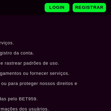
LOGIN
REGISTRAR
rviços.
istro da conta.
e rastrear padrões de uso.
gamentos ou fornecer serviços.
 ou para proteger nossos direitos e
adas pelo BET959.
rmações dos usuários.