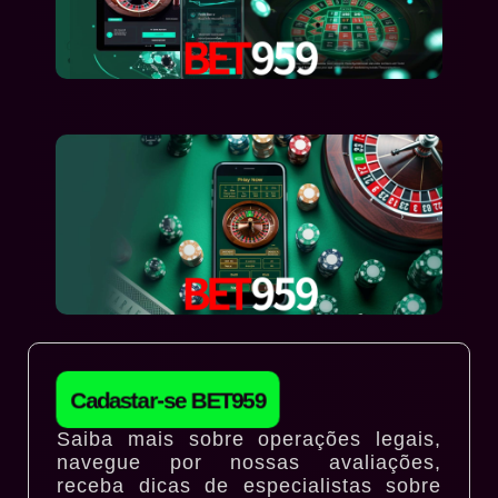
Сadastar-se BET959
Saiba mais sobre operações legais,
navegue por nossas avaliações,
receba dicas de especialistas sobre