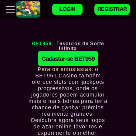
LOGIN
REGISTRAR
BET959
- Tesouros de Sorte
Infinita
Сadastar-se BET959
Para os entusiastas, o
BET959 Casino também
oferece slots com jackpots
progressivos, onde os
jogadores podem acumular
mais e mais bônus para ter a
chance de ganhar prêmios
realmente grandes.
Descubra agora seus jogos
de azar online favoritos e
experimente o melhor,