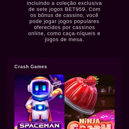
incluindo a coleção exclusiva
de sete jogos
BET959
. Com
os bônus de cassino, você
pode jogar jogos populares
oferecidos por cassinos
online, como caça-níqueis e
jogos de mesa.
Crash Games