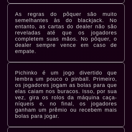
As regras do pôquer são muito
semelhantes às do blackjack. No
entanto, as cartas do dealer não são
reveladas até que os jogadores
completem suas mãos. No pôquer, o
dealer sempre vence em caso de
empate.
Pichinko é um jogo divertido que
lembra um pouco o pinball. Primeiro,
os jogadores jogam as bolas para que
elas caiam nos buracos. Isso, por sua
vez, gira os rolos da máquina caça-
níqueis e, no final, os jogadores
ganham um prêmio ou recebem mais
bolas para jogar.